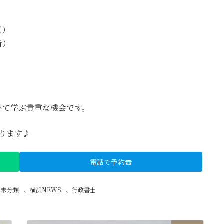
ズ）
所）
いて学ぶ貴重な機会です。
おります♪
電話で予約☎
、
未分類
、
横浜NEWS
、
行政書士