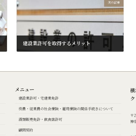
次の記事
建設業許可を取得するメリット
2024年10月10日
メニュー
横
ク
建設業許可・宅建業免許
役員・従業員の社会保険・雇用保険の関係手続きについて
〒2
酒類販売免許・飲食店許可
神
顧問契約