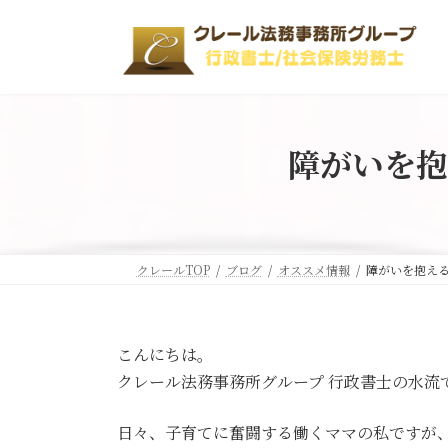
コ
ナ
ン
ビ
テ
ゲ
ン
ー
ツ
シ
へ
ョ
ス
ン
障がいを抱
キ
に
ッ
移
プ
動
クレールTOP
ブログ
オススメ情報
障がいを抱え
こんにちは。
クレール法務事務所グループ 行政書士の水流
日々、子育てに奮闘する働くママの私ですが