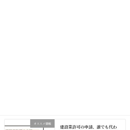
「不倫は病気。死んでも治らない。」 これは、
夫の不倫が原因で８年の結婚生活を終えた友人
の言葉です。 こんにちは。 行政書士社会保険労
務士クレール法務事務所代表行政書士の水流な
つきです。 パートナーの不倫でお悩みの方に
は、 […]
続きを読む
新着記事
オススメ情報
建設業許可って必要？500万円
のラインを行政書士がわかりや
すく解説します
2026年7月29日
オススメ情報
建設業許可の申請、誰でも代わ